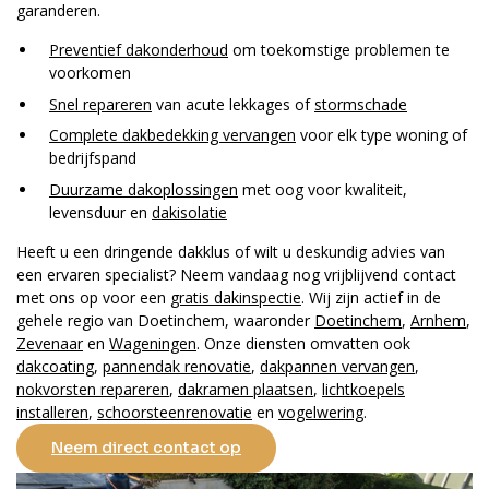
garanderen.
Preventief dakonderhoud
om toekomstige problemen te
voorkomen
Snel repareren
van acute lekkages of
stormschade
Complete dakbedekking vervangen
voor elk type woning of
bedrijfspand
Duurzame dakoplossingen
met oog voor kwaliteit,
levensduur en
dakisolatie
Heeft u een dringende dakklus of wilt u deskundig advies van
een ervaren specialist? Neem vandaag nog vrijblijvend contact
met ons op voor een
gratis dakinspectie
. Wij zijn actief in de
gehele regio van Doetinchem, waaronder
Doetinchem
,
Arnhem
,
Zevenaar
en
Wageningen
. Onze diensten omvatten ook
dakcoating
,
pannendak renovatie
,
dakpannen vervangen
,
nokvorsten repareren
,
dakramen plaatsen
,
lichtkoepels
installeren
,
schoorsteenrenovatie
en
vogelwering
.
Neem direct contact op