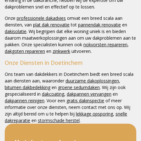
ervaring in de dakbranche, hebben wij de expertise om uw
dakproblemen snel en effectief op te lossen.
Onze
professionele dakadvies
omvat een breed scala aan
diensten, van
plat dak renovatie
tot
pannendak renovatie
en
dakisolatie
. Wij begrijpen dat elke woning uniek is en bieden
daarom maatwerkoplossingen aan om uw dakproblemen aan te
pakken. Onze specialisten kunnen ook
nokvorsten repareren
,
dakgoten repareren
en
zinkwerk
uitvoeren.
Onze Diensten in Doetinchem
Ons team van dakdekkers in Doetinchem biedt een breed scala
aan diensten aan, waaronder
duurzame dakoplossingen
,
bitumen dakbedekking
en
groene sedumdaken
. Wij zijn ook
gespecialiseerd in
dakcoating
,
dakpannen vervangen
en
dakpannen reinigen
. Voor een
gratis dakinspectie
of meer
informatie over onze diensten, neem contact met ons op. Wij
zijn altijd bereid om u te helpen bij
lekkage opsporing
,
snelle
dakreparatie
en
stormschade herstel
.