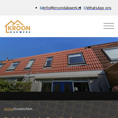
info@kroondakwerk.nl
WhatsApp ons
Home
/
Doetinchem