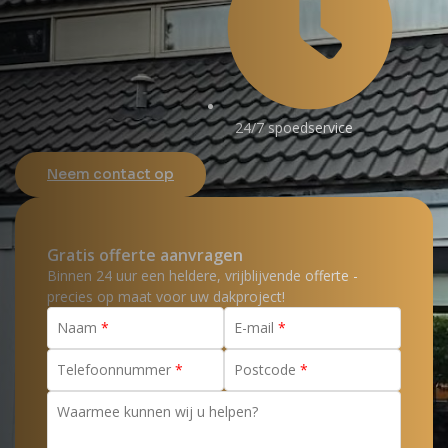
24/7 spoedservice
Neem contact op
Gratis offerte aanvragen
Binnen 24 uur een heldere, vrijblijvende offerte -
precies op maat voor uw dakproject!
Naam
E-mail
Telefoonnummer
Postcode
Waarmee kunnen wij u helpen?