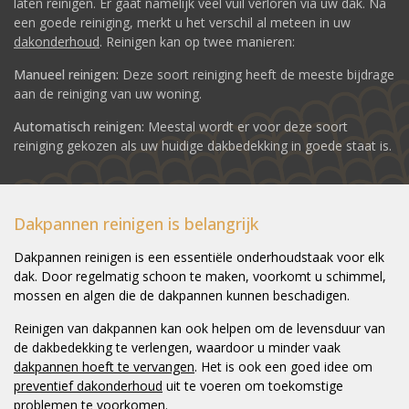
laten reinigen. Er gaat namelijk veel vuil verloren via uw dak. Na
een goede reiniging, merkt u het verschil al meteen in uw
dakonderhoud
. Reinigen kan op twee manieren:
Manueel reinigen:
Deze soort reiniging heeft de meeste bijdrage
aan de reiniging van uw woning.
Automatisch reinigen:
Meestal wordt er voor deze soort
reiniging gekozen als uw huidige dakbedekking in goede staat is.
Dakpannen reinigen is belangrijk
Dakpannen reinigen is een essentiële onderhoudstaak voor elk
dak. Door regelmatig schoon te maken, voorkomt u schimmel,
mossen en algen die de dakpannen kunnen beschadigen.
Reinigen van dakpannen kan ook helpen om de levensduur van
de dakbedekking te verlengen, waardoor u minder vaak
dakpannen hoeft te vervangen
. Het is ook een goed idee om
preventief dakonderhoud
uit te voeren om toekomstige
problemen te voorkomen.