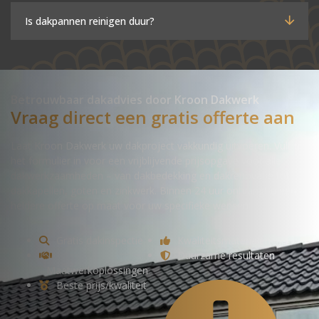
Is dakpannen reinigen duur?
Betrouwbaar dakadvies door Kroon Dakwerk
Vraag direct een gratis offerte aan
Laat Kroon Dakwerk uw dakproject vakkundig uitvoeren. Vult u
het formulier in voor een vrijblijvende prijsopgave voor alle
dakwerkzaamheden – van dakbedekking en dakrenovatie tot
dakkapellen, goten en zinkwerk. Binnen 24 uur ontvangt u een
heldere offerte op maat voor uw specifieke wensen!
Gratis dakinspectie
Kwaliteitsmaterialen
Duurzame resultaten
Maatwerkoplossingen
Beste prijs/kwaliteit