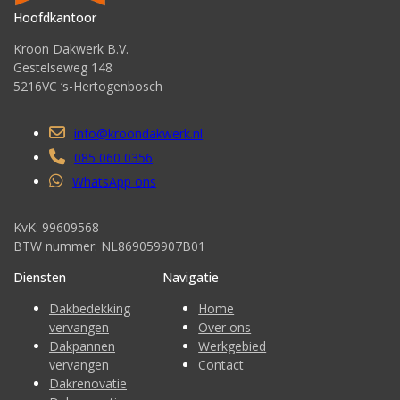
Hoofdkantoor
Kroon Dakwerk B.V.
Gestelseweg 148
5216VC ‘s-Hertogenbosch
info@kroondakwerk.nl
085 060 0356
WhatsApp ons
KvK: 99609568
BTW nummer: NL869059907B01
Diensten
Navigatie
Dakbedekking
Home
vervangen
Over ons
Dakpannen
Werkgebied
vervangen
Contact
Dakrenovatie